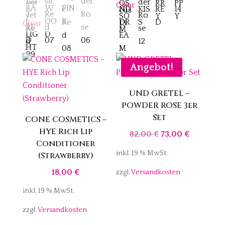
Clear
Clear
Angebot!
UND GRETEL –
POWDER ROSE 3er
Set
CONE COSMETICS –
HYE Rich Lip
Ursprünglicher
Aktueller
82,00
€
73,00
€
Conditioner
Preis
Preis
inkl. 19 % MwSt.
(Strawberry)
war:
ist:
18,00
€
zzgl.
Versandkosten
82,00 €
73,00 €.
inkl. 19 % MwSt.
zzgl.
Versandkosten