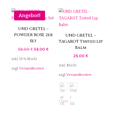
Angebot!
UND GRETEL –
POWDER ROSE 2er
UND GRETEL –
Set
TAGAROT Tinted Lip
Balm
Ursprünglicher
Aktueller
58,00
€
54,00
€
Preis
Preis
24,00
€
inkl. 19 % MwSt.
war:
ist:
inkl. MwSt.
zzgl.
Versandkosten
58,00 €
54,00 €.
zzgl.
Versandkosten
Clear