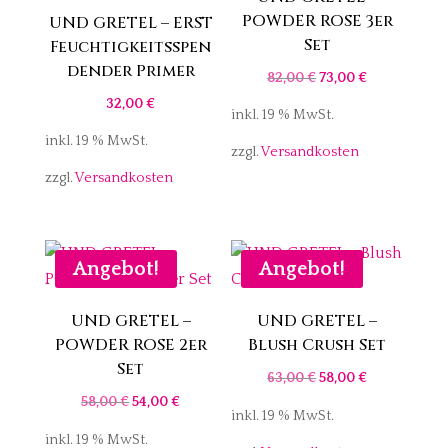
POWDER ROSE 3er
UND GRETEL – ERST
Set
Feuchtigkeitsspen
dender Primer
Ursprünglicher
Aktueller
82,00
€
73,00
€
Preis
Preis
32,00
€
inkl. 19 % MwSt.
war:
ist:
inkl. 19 % MwSt.
zzgl.
Versandkosten
82,00 €
73,00 €.
zzgl.
Versandkosten
Angebot!
Angebot!
UND GRETEL –
UND GRETEL –
POWDER ROSE 2er
Blush Crush Set
Set
Ursprünglicher
Aktueller
63,00
€
58,00
€
Ursprünglicher
Aktueller
58,00
€
54,00
€
Preis
Preis
inkl. 19 % MwSt.
Preis
Preis
war:
ist:
inkl. 19 % MwSt.