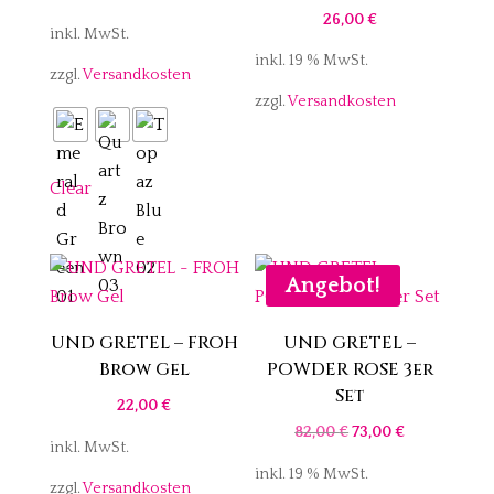
26,00
€
inkl. MwSt.
inkl. 19 % MwSt.
zzgl.
Versandkosten
zzgl.
Versandkosten
Clear
Angebot!
UND GRETEL – FROH
UND GRETEL –
Brow Gel
POWDER ROSE 3er
Set
22,00
€
Ursprünglicher
Aktueller
82,00
€
73,00
€
inkl. MwSt.
Preis
Preis
inkl. 19 % MwSt.
zzgl.
Versandkosten
war:
ist: