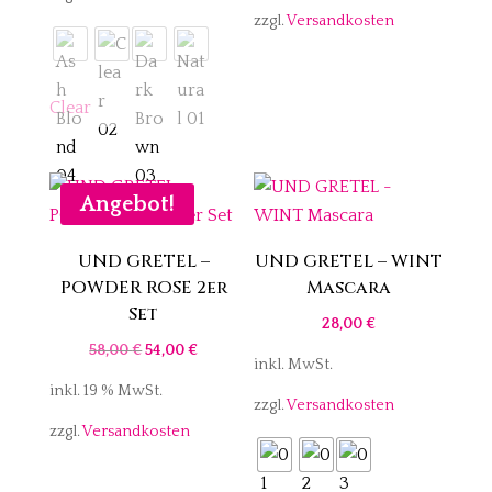
zzgl.
Versandkosten
82,00 €
73,00 €.
Clear
Angebot!
UND GRETEL –
UND GRETEL – WINT
POWDER ROSE 2er
Mascara
Set
28,00
€
Ursprünglicher
Aktueller
58,00
€
54,00
€
inkl. MwSt.
Preis
Preis
inkl. 19 % MwSt.
zzgl.
Versandkosten
war:
ist:
zzgl.
Versandkosten
58,00 €
54,00 €.