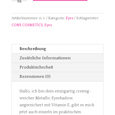
A
METALLIC
EYESHADOW
L
MENGE
T
Artikelnummer:
n. v.
Kategorie:
Eyes
Schlagwörter:
E
CONE COSMETICS
,
Eyes
R
N
A
Beschreibung
T
Zusätzliche Informationen
I
V
Produktsicherheit
E
Rezensionen (0)
:
Hallo, ich bin dein einzigartig cremig-
weicher Metallic Eyeshadow,
angereichert mit Vitamin E, gibt es mich
jetzt auch einzeln im praktischen