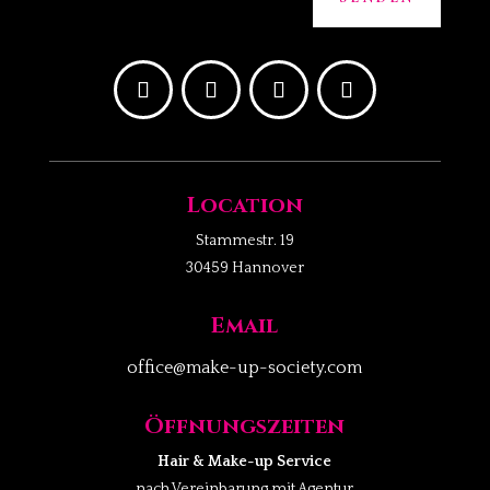
l
t
e
r
n
a
t
Location
i
Stammestr. 19
v
30459 Hannover
e
:
Email
office@make-up-society.com
Öffnungszeiten
Hair & Make-up Service
nach Vereinbarung mit Agentur