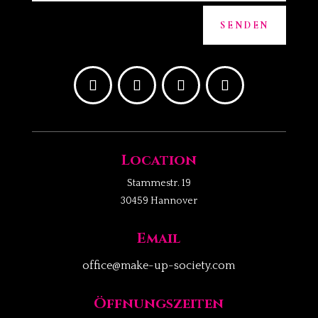
A
SENDEN
l
t
e
r
n
a
t
Location
i
Stammestr. 19
v
30459 Hannover
e
:
Email
office@make-up-society.com
Öffnungszeiten