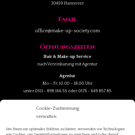
30459 Hannover
Email
office@make-up-society.com
Öffnungszeiten
Hair & Make-up Service
nach Vereinbarung mit Agentur
Agentur
Mo – Fr: 10.00 – 18.00 Uhr
unter 0511 - 898 166 55 oder 0176 - 649 857 85
Rechtliches
Cookie-Zustimmung
verwalten
AGBs
Impressum
Um Ihnen ein optimales Erlebnis zu bieten, verwenden wir Technologien
wie Cookies, um Geräteinformationen zu speichern und/oder darauf