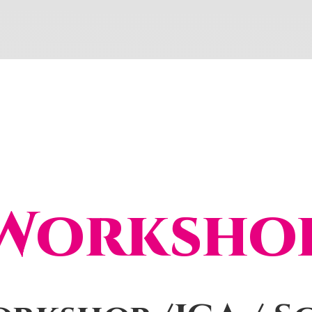
Worksho
e-Up Lesson for Groups 