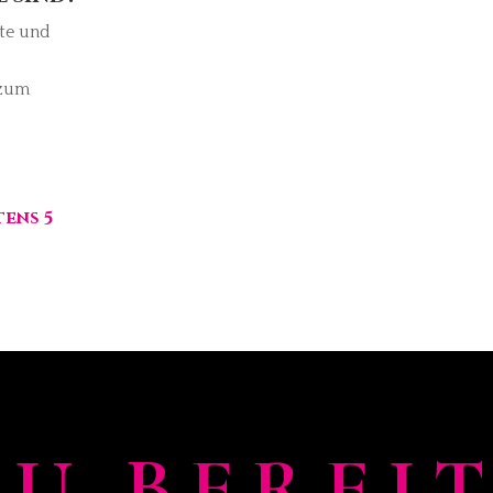
te und
 zum
tens 5
DU BEREIT