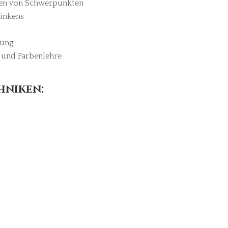
ten von Schwerpunkten
inkens
tung
 und Farbenlehre
hniken: