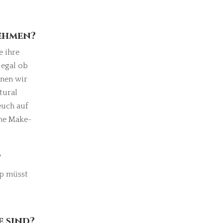
nehmen?
e ihre
 egal ob
nnen wir
tural
euch auf
che Make-
?
p müsst
e
sind?