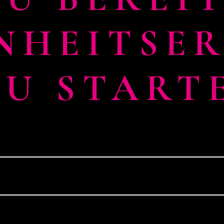
NHEITSER
ZU START