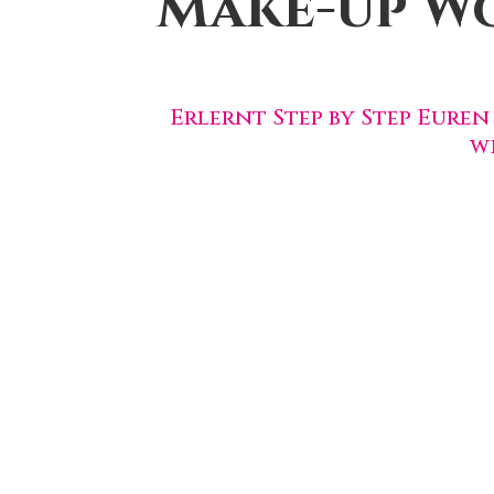
Make-up Wo
Erlernt Step by Step Eure
w