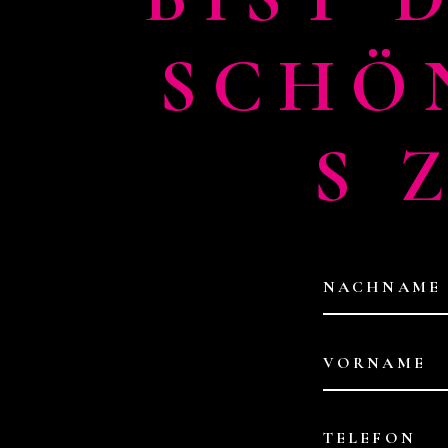
SCHÖ
S 